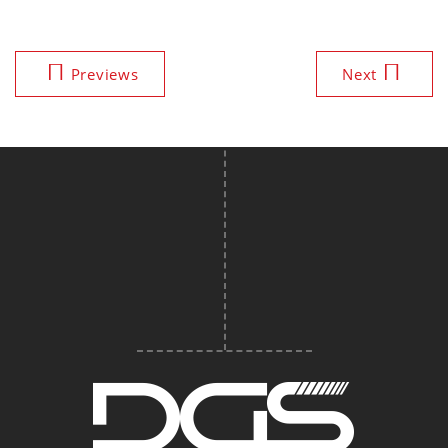
Previews
Next