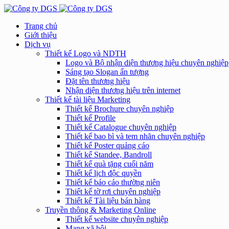
Trang chủ
Giới thiệu
Dịch vụ
Thiết kế Logo và NDTH
Logo và Bộ nhận diện thương hiệu chuyên nghiệp
Sáng tạo Slogan ấn tượng
Đặt tên thương hiệu
Nhận diện thương hiệu trên internet
Thiết kế tài liệu Marketing
Thiết kế Brochure chuyên nghiệp
Thiết kế Profile
Thiết kế Catalogue chuyên nghiệp
Thiết kế bao bì và tem nhãn chuyên nghiệp
Thiết kế Poster quảng cáo
Thiết kế Standee, Bandroll
Thiết kế quà tặng cuối năm
Thiết kế lịch độc quyền
Thiết kế báo cáo thường niên
Thiết kế tờ rơi chuyên nghiệp
Thiết kế Tài liệu bán hàng
Truyền thông & Marketing Online
Thiết kế website chuyên nghiệp
Mạng xã hội