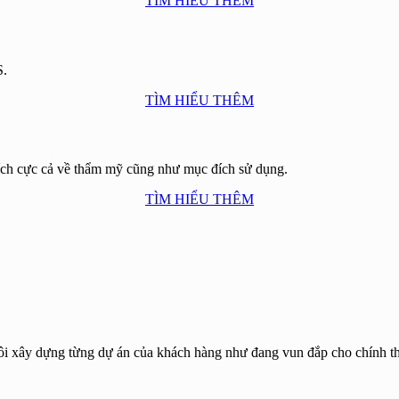
TÌM HIỂU THÊM
S.
TÌM HIỂU THÊM
ích cực cả về thẩm mỹ cũng như mục đích sử dụng.
TÌM HIỂU THÊM
tôi xây dựng từng dự án của khách hàng như đang vun đắp cho chính t