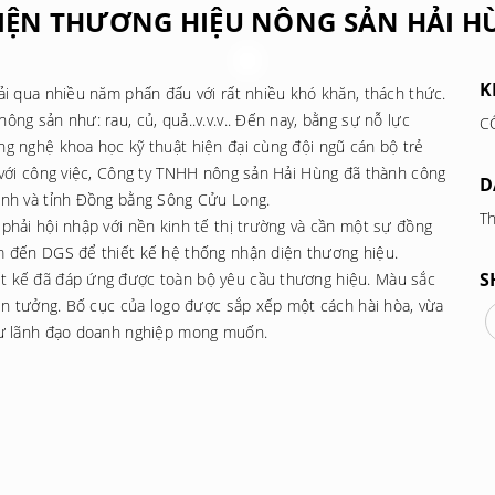
DIỆN THƯƠNG HIỆU NÔNG SẢN HẢI H
K
ải qua nhiều năm phấn đấu với rất nhiều khó khăn, thách thức.
ng sản như: rau, củ, quả..v.v.v.. Đến nay, bằng sự nỗ lực
C
ng nghệ khoa học kỹ thuật hiện đại cùng đội ngũ cán bộ trẻ
m với công việc, Công ty TNHH nông sản Hải Hùng đã thành công
D
Minh và tỉnh Đồng bằng Sông Cửu Long.
Th
phải hội nhập với nền kinh tế thị trường và cần một sự đồng
ìm đến DGS để thiết kế hệ thống nhận diện thương hiệu.
S
t kế đã đáp ứng được toàn bộ yêu cầu thương hiệu. Màu sắc
tin tưởng. Bố cục của logo được sắp xếp một cách hài hòa, vừa
như lãnh đạo doanh nghiệp mong muốn.