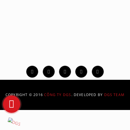
CÔNG TY TNHH GIẢI PHÁP ĐỒ HỌA SỐ
331/70/94 Phan Huy Ích, Phường 14, Quận Gò Vấp, TP.
Hồ Chí Minh
Hotline: 02873 086 886
contact@dgs.net.vn
COPYRIGHT © 2016
CÔNG TY DGS
. DEVELOPED BY
DGS TEAM