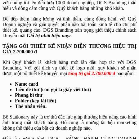
với chúng tôi lên đến hơn 1000 doanh nghiệp, DGS Branding thấu
hiểu và đồng cảm cùng với Quý khách hàng những khó khăn.
Để tiếp thêm năng lượng và tinh thần, cùng đồng hành với Quý
Doanh nghiệp và giải quyết phần nào bài toán kinh tế cho chi phí
thiết kế, quảng cáo. DGS Branding trân trọng giới thiệu chính sách
khuyến mãi
Giá trị nhất hiện nay:
TẶNG GÓI THIẾT KẾ NHẬN DIỆN THƯƠNG HIỆU TRỊ
GIÁ 2.700.000 đ
Khi Quý khách là khách hàng mới lần đầu hợp tác với DGS
Branding. Với gói dịch vụ thiết kế logo mới, quý khách sẽ nhận
được một bộ thiết kế khuyến mại
tổng trị giá 2.700.000 đ
bao gồm:
Name card
Tiêu đề thư (còn gọi là giấy viết thư)
Phong bì thư
Folder (kẹp tài liệu)
Thẻ nhân viên.
Bộ Stationary này là trợ thủ đắc lực giúp thương hiệu nâng cao hình
ảnh trong mắt khách hàng. Đó cũng là những tài liệu marketing
không thể thiếu của bất cứ doanh nghiệp nào.
Đây là chương trình DGS – ĐỒNG HÀNH CÙNG DOANH