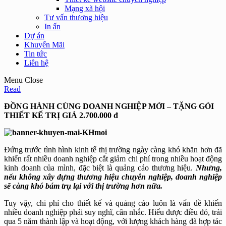
Mạng xã hội
Tư vấn thương hiệu
In ấn
Dự án
Khuyến Mãi
Tin tức
Liên hệ
Menu
Close
Read
ĐỒNG HÀNH CÙNG DOANH NGHIỆP MỚI – TẶNG GÓI
THIẾT KẾ TRỊ GIÁ 2.700.000 đ
Đứng trước tình hình kinh tế thị trường ngày càng khó khăn hơn đã
khiến rất nhiều doanh nghiệp cắt giảm chi phí trong nhiều hoạt động
kinh doanh của mình, đặc biệt là quảng cáo thương hiệu.
Nhưng,
nếu không xây dựng thương hiệu chuyên nghiệp, doanh nghiệp
sẽ càng khó bám trụ lại với thị trường hơn nữa.
Tuy vậy, chi phí cho thiết kế và quảng cáo luôn là vấn đề khiến
nhiều doanh nghiệp phải suy nghĩ, cân nhắc. Hiểu được điều đó, trải
qua 5 năm thành lập và hoạt động, với lượng khách hàng đã hợp tác