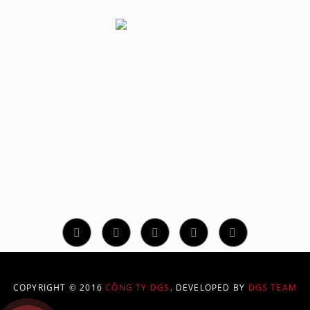
CÔNG TY TNHH GIẢI PHÁP ĐỒ HỌA SỐ
331/70/94 Phan Huy Ích, Phường 14, Quận Gò Vấp, TP.
Hồ Chí Minh
Hotline: 02873 086 886
contact@dgs.net.vn
COPYRIGHT © 2016
CÔNG TY DGS
. DEVELOPED BY
DGS TEAM