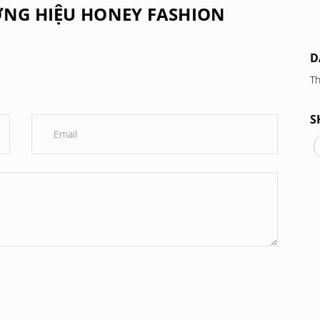
ƠNG HIỆU HONEY FASHION
D
Th
S