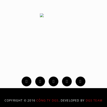
CÔNG TY TNHH GIẢI PHÁP ĐỒ HỌA SỐ
1/70/94 Phan Huy Ích, Phường 14, Quận Gò Vấp, TP. Hồ Chí M
Hotline: 02873 086 886
contact@dgs.net.vn
COPYRIGHT © 2016
CÔNG TY DGS
. DEVELOPED BY
DGS TEAM