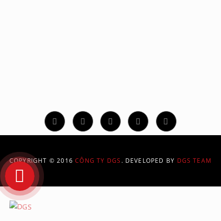
CÔNG TY TNHH GIẢI PHÁP ĐỒ HỌA SỐ
331/70/94 Phan Huy Ích, Phường 14, Quận Gò Vấp, TP.
Hồ Chí Minh
Hotline: 02873 086 886
contact@dgs.net.vn
COPYRIGHT © 2016
CÔNG TY DGS
. DEVELOPED BY
DGS TEAM