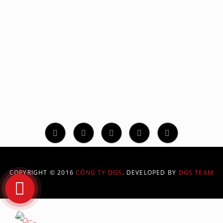
CÔNG TY TNHH GIẢI PHÁP ĐỒ HỌA SỐ
331/70/94 Phan Huy Ích, Phường 14, Quận Gò Vấp, TP.
Hồ Chí Minh
Hotline: 02873 086 886
contact@dgs.net.vn
COPYRIGHT © 2016
CÔNG TY DGS
. DEVELOPED BY
DGS TEAM