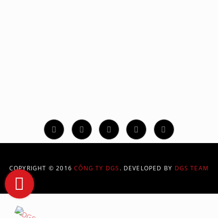
CÔNG TY TNHH GIẢI PHÁP ĐỒ HỌA SỐ
331/70/94 Phan Huy Ích, Phường 14, Quận Gò Vấp, TP.
Hồ Chí Minh
Hotline: 02873 086 886
contact@dgs.net.vn
COPYRIGHT © 2016
CÔNG TY DGS
. DEVELOPED BY
DGS TEAM