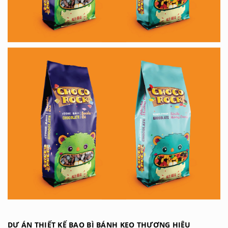
DỰ ÁN THIẾT KẾ BAO BÌ BÁNH KẸO THƯƠNG HIỆU