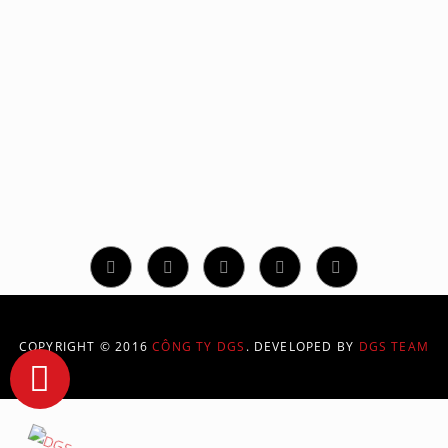
CÔNG TY TNHH GIẢI PHÁP ĐỒ HỌA SỐ
331/70/94 Phan Huy Ích, Phường 14, Quận Gò Vấp, TP.
Hồ Chí Minh
Hotline: 02873 086 886
contact@dgs.net.vn
COPYRIGHT © 2016
CÔNG TY DGS
. DEVELOPED BY
DGS TEAM